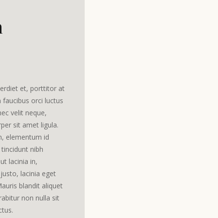
m
rdiet et, porttitor at
 faucibus orci luctus
nec velit neque,
per sit amet ligula.
 in, elementum id
 tincidunt nibh
ut lacinia in,
sto, lacinia eget
Mauris blandit aliquet
rabitur non nulla sit
ctus.